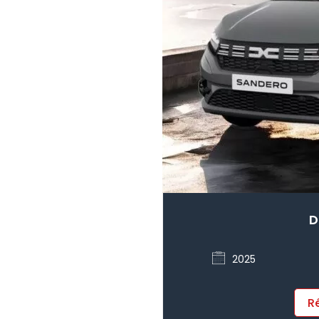
D
2025
R