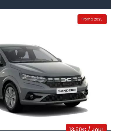
Promo 2025
13,50
€
/ Jour