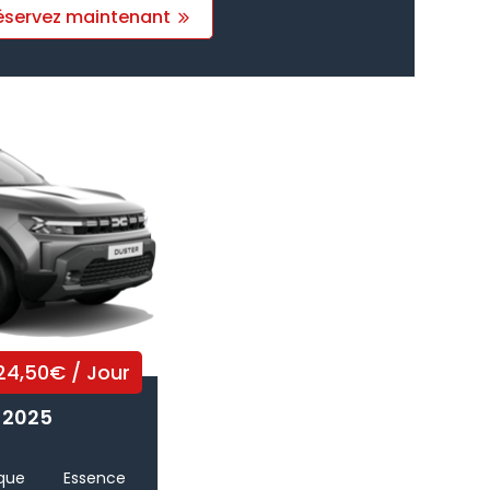
éservez maintenant
24,50
€
/ Jour
 2025
que
Essence